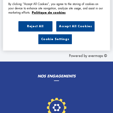
VOIR PLUS
By clicking “Accept All Cookies”, you agree to the storing of cookies on
your device to enhance site navigation, analyze site usage, and assist in our
marketing efforts.
Politique de cookies
Les Garage Premier dans les villes à proximité
Reject All
Accept All Cookies
Trouver un Garage Premier
Cookie Settings
Souméras
Powered by
evermaps ©
NOS ENGAGEMENTS