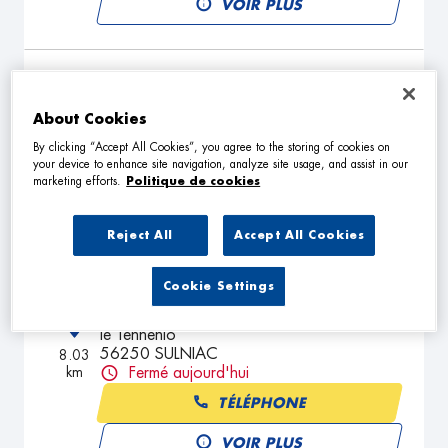
VOIR PLUS
CARROSSERIE MORIO
2
3 Rue Cugnot
About Cookies
56000 VANNES
6.07
By clicking “Accept All Cookies”, you agree to the storing of cookies on
km
Fermé aujourd'hui
your device to enhance site navigation, analyze site usage, and assist in our
marketing efforts.
Politique de cookies
TÉLÉPHONE
VOIR PLUS
Reject All
Accept All Cookies
Cookie Settings
SARL LE FLOCH
3
le Tennenio
56250 SULNIAC
8.03
km
Fermé aujourd'hui
TÉLÉPHONE
VOIR PLUS