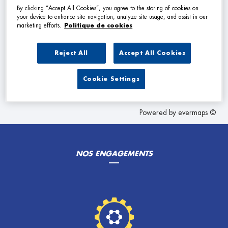
VOIR PLUS
By clicking “Accept All Cookies”, you agree to the storing of cookies on
your device to enhance site navigation, analyze site usage, and assist in our
marketing efforts.
Politique de cookies
Les Garage Premier dans les villes à proximité
Reject All
Accept All Cookies
Trouver un Garage Premier
Cookie Settings
Vendôme
Powered by
evermaps ©
NOS ENGAGEMENTS