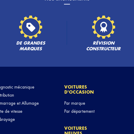
PLUS
DE GRANDES
RÉVISION
MARQUES
CONSTRUCTEUR
agnostic mécanique
VOITURES
D'OCCASION
tribution
marrage et Allumage
Par marque
te de vitesse
Par département
brayage
VOITURES
NEUVES