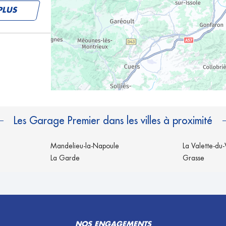
PLUS
PLUS
Les Garage Premier dans les villes à proximité
UTO
Mandelieu-la-Napoule
La Valette-du-
La Garde
Grasse
PLUS
NOS ENGAGEMENTS