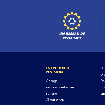
CARROSSERIE DU STADE
6
Route de Marseille
83170 BRIGNOLES
30 km
Ouvert 08:00 - 12:00 et 13:30 - 18:30
TÉLÉPHONE
VOIR 
UN RÉSEAU DE
PROXIMITÉ
ENTRETIEN &
Di
RÉVISION
Dis
Vidange
Dé
Révision constructeur
Boî
Batterie
Em
Climatisation