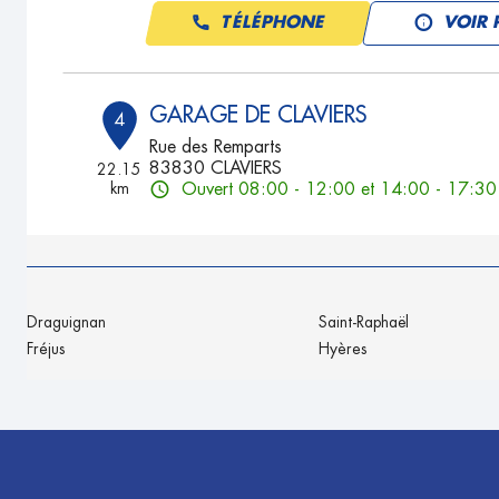
TÉLÉPHONE
VOIR 
GARAGE DE CLAVIERS
4
Rue des Remparts
83830 CLAVIERS
22.15
km
Ouvert 08:00 - 12:00 et 14:00 - 17:30
TÉLÉPHONE
VOIR 
GARAGE DE BARGEMON CHRIS A
5
Draguignan
Saint-Raphaël
MOTO
Fréjus
Hyères
22.96
Route de Callas
km
83011 BARGEMON
Ouvert 08:00 - 12:00 et 14:00 - 17:30
TÉLÉPHONE
VOIR 