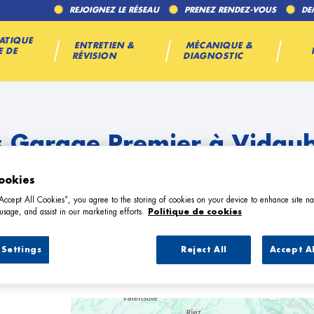
REJOIGNEZ LE RÉSEAU
PRENEZ RENDEZ-VOUS
DE
ATIQUE
ENTRETIEN &
MÉCANIQUE &
E DE
RÉVISION
DIAGNOSTIC
s Garage Premier à Vidau
ookies
“Accept All Cookies”, you agree to the storing of cookies on your device to enhance site na
usage, and assist in our marketing efforts.
Politique de cookies
Settings
Reject All
Accept A
6 Garage Premier à Vidauban