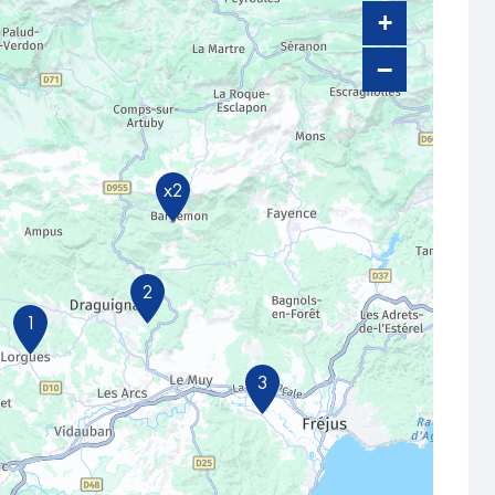
+
−
x2
2
1
3