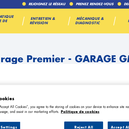
REJOIGNEZ LE RÉSEAU
PRENEZ RENDEZ-VOUS
DE
ATIQUE
ENTRETIEN &
MÉCANIQUE &
E DE
RÉVISION
DIAGNOSTIC
rage Premier - GARAGE 
ookies
“Accept All Cookies”, you agree to the storing of cookies on your device to enhance site na
TÉL
usage, and assist in our marketing efforts.
Politique de cookies
Settings
Reject All
Accept A
DEMANDE