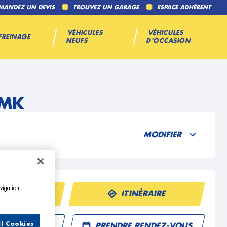
MANDEZ UN DEVIS
TROUVEZ UN GARAGE
ESPACE ADHÉRENT
VÉHICULES
VÉHICULES
FREINAGE
NEUFS
D’OCCASION
GMK
MODIFIER
vigation,
ÉPHONE
ITINÉRAIRE
ll Cookies
R UN DEVIS
PRENDRE RENDEZ-VOUS