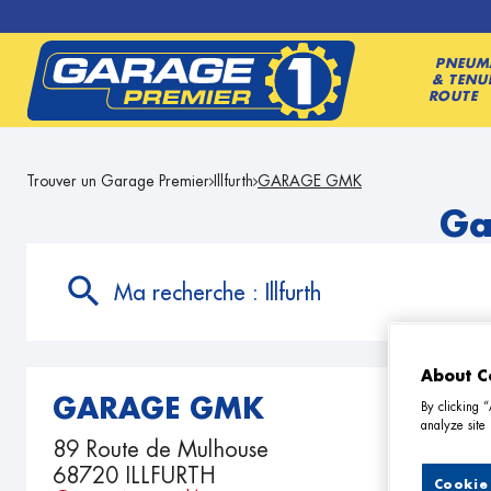
PNEUM
& TENU
ROUTE
Trouver un Garage Premier
Illfurth
GARAGE GMK
Ga
Ma recherche :
Illfurth
About C
GARAGE GMK
By clicking 
analyze site 
89 Route de Mulhouse
68720 ILLFURTH
Cookie 