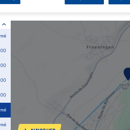
rmé
:00
:00
:00
:00
rmé
rmé