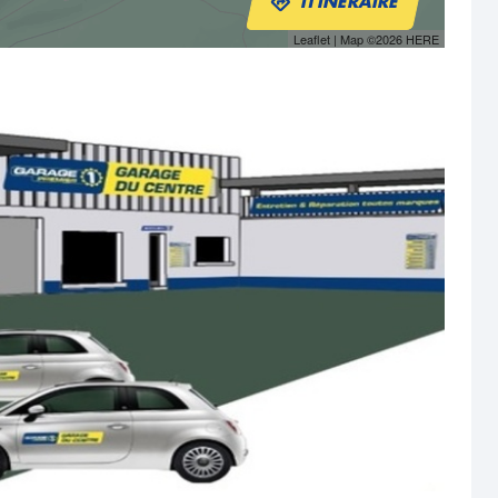
ITINÉRAIRE
Leaflet
| Map ©2026
HERE