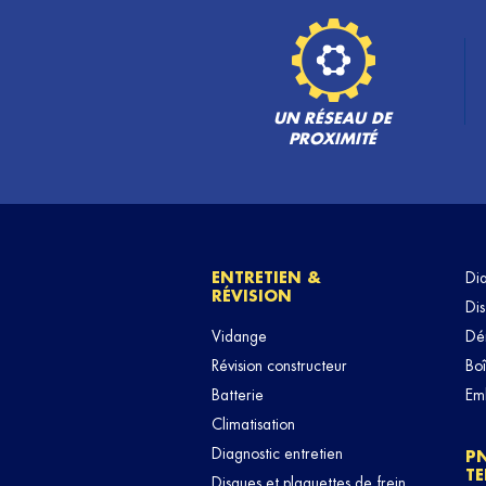
UN RÉSEAU DE
PROXIMITÉ
ENTRETIEN &
Di
RÉVISION
Dis
Vidange
Dé
Révision constructeur
Boî
Batterie
Em
Climatisation
Diagnostic entretien
P
TE
Disques et plaquettes de frein