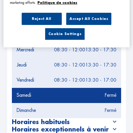
Leaflet
| Map ©2026
HERE
marketing efforts.
Politique de cookies
Horaires d'ouverture
Lundi
08:30 - 12:00
13:30 - 17:30
Reject All
Accept All Cookies
Mardi
08:30 - 12:00
13:30 - 17:30
Cookie Settings
Mercredi
08:30 - 12:00
13:30 - 17:30
Jeudi
08:30 - 12:00
13:30 - 17:30
Vendredi
08:30 - 12:00
13:30 - 17:00
Samedi
Fermé
Dimanche
Fermé
Horaires habituels
Horaires exceptionnels à venir