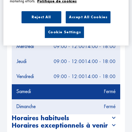
marketing efforts.
Politique de cookies
Horaires d'ouverture
Lundi
09:00 - 12:00
14:00 - 18:00
Reject All
Accept All Cookies
Mardi
09:00 - 12:00
14:00 - 18:00
Cookie Settings
Mercredi
09:00 - 12:00
14:00 - 18:00
Jeudi
09:00 - 12:00
14:00 - 18:00
Vendredi
09:00 - 12:00
14:00 - 18:00
Samedi
Fermé
Dimanche
Fermé
Horaires habituels
Horaires exceptionnels à venir