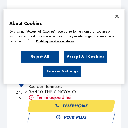
CARROSSERIE MORIO
2
About Cookies
3 Rue Cugnot
56000 VANNES
19.65
By clicking “Accept All Cookies”, you agree to the storing of cookies on
km
Fermé actuellement
your device to enhance site navigation, analyze site usage, and assist in our
marketing efforts.
Politique de cookies
TÉLÉPHONE
VOIR PLUS
Reject All
Accept All Cookies
Cookie Settings
ACCESS AUTO 56
3
Rue des Tanneurs
56450 THEIX NOYALO
24.17
km
Fermé aujourd'hui
TÉLÉPHONE
VOIR PLUS