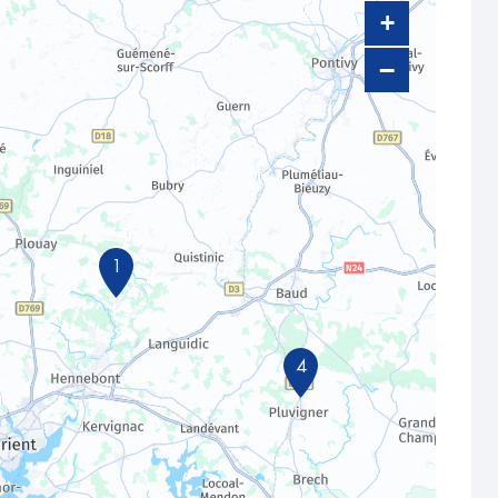
+
−
1
4