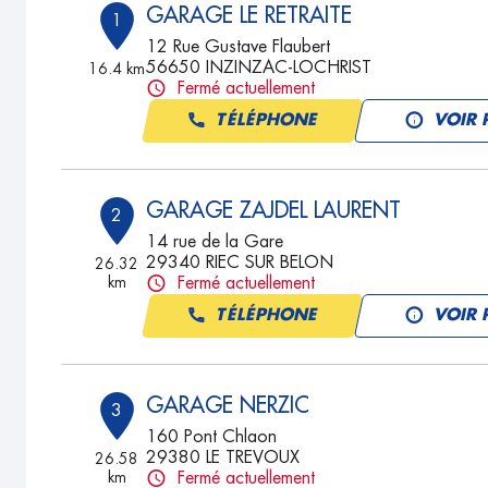
GARAGE LE RETRAITE
1
12 Rue Gustave Flaubert
56650 INZINZAC-LOCHRIST
16.4 km
Fermé actuellement
TÉLÉPHONE
VOIR 
GARAGE ZAJDEL LAURENT
2
14 rue de la Gare
29340 RIEC SUR BELON
26.32
km
Fermé actuellement
TÉLÉPHONE
VOIR 
GARAGE NERZIC
3
160 Pont Chlaon
29380 LE TREVOUX
26.58
km
Fermé actuellement