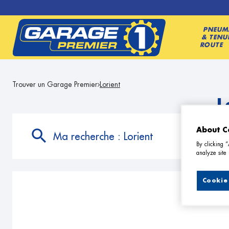
PNEUM
& TENU
ROUTE
Trouver un Garage Premier
Lorient
L
About C
Ma recherche :
Lorient
By clicking 
analyze site 
Cookie 