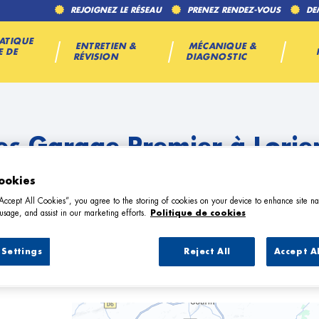
REJOIGNEZ LE RÉSEAU
PRENEZ RENDEZ-VOUS
DE
ATIQUE
ENTRETIEN &
MÉCANIQUE &
E DE
RÉVISION
DIAGNOSTIC
es Garage Premier à Lorie
ookies
“Accept All Cookies”, you agree to the storing of cookies on your device to enhance site na
usage, and assist in our marketing efforts.
Politique de cookies
Settings
Reject All
Accept A
4 Garage Premier à Lorient