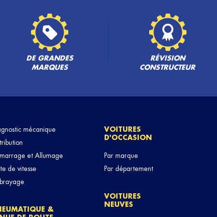
DE GRANDES
RÉVISION
MARQUES
CONSTRUCTEUR
agnostic mécanique
VOITURES
D'OCCASION
tribution
marrage et Allumage
Par marque
te de vitesse
Par département
brayage
VOITURES
NEUVES
NEUMATIQUE &