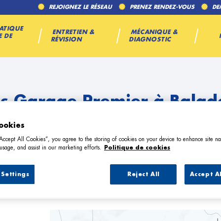
REJOIGNEZ LE RÉSEAU
PRENEZ RENDEZ-VOUS
DE
ATIQUE
ENTRETIEN &
MÉCANIQUE &
E DE
RÉVISION
DIAGNOSTIC
es Garage Premier à Balad
ookies
“Accept All Cookies”, you agree to the storing of cookies on your device to enhance site na
usage, and assist in our marketing efforts.
Politique de cookies
Settings
Reject All
Accept A
1 Garage Premier à Baladou