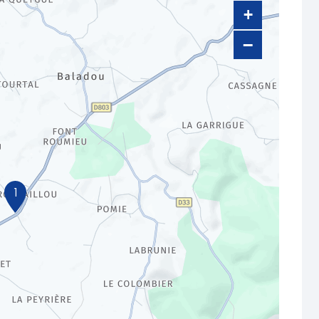
+
−
1