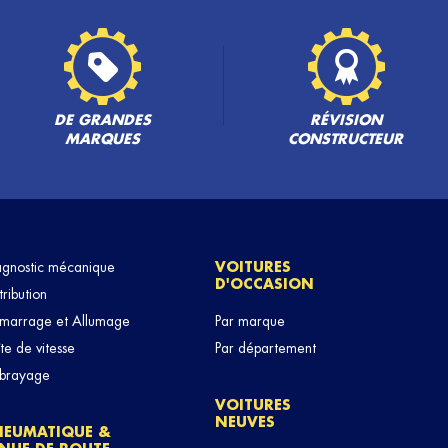
DE GRANDES
RÉVISION
MARQUES
CONSTRUCTEUR
agnostic mécanique
VOITURES
D'OCCASION
tribution
marrage et Allumage
Par marque
te de vitesse
Par département
brayage
VOITURES
NEUVES
NEUMATIQUE &