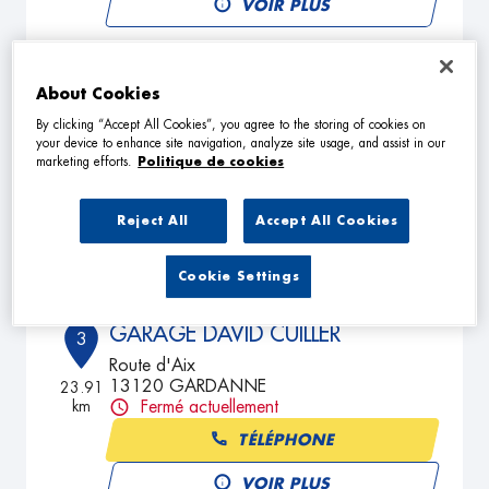
VOIR PLUS
MECANAS
About Cookies
2
Chemin de la Blaque
By clicking “Accept All Cookies”, you agree to the storing of cookies on
your device to enhance site navigation, analyze site usage, and assist in our
13090 AIX EN PROVENCE
20.67
marketing efforts.
Politique de cookies
km
Fermé aujourd'hui
TÉLÉPHONE
Reject All
Accept All Cookies
VOIR PLUS
Cookie Settings
GARAGE DAVID CUILLER
3
Route d'Aix
13120 GARDANNE
23.91
km
Fermé actuellement
TÉLÉPHONE
VOIR PLUS