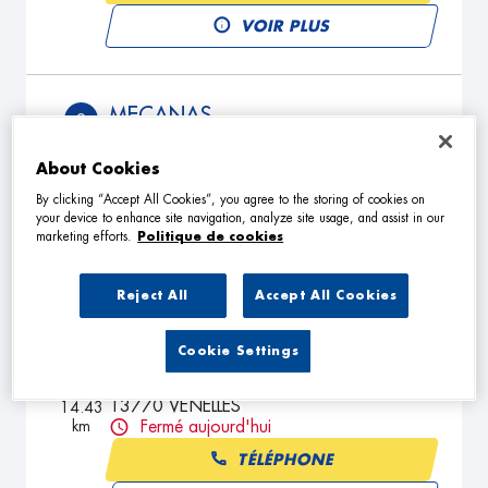
VOIR PLUS
MECANAS
2
Chemin de la Blaque
13090 AIX EN PROVENCE
About Cookies
6.23
km
Fermé aujourd'hui
By clicking “Accept All Cookies”, you agree to the storing of cookies on
your device to enhance site navigation, analyze site usage, and assist in our
TÉLÉPHONE
marketing efforts.
Politique de cookies
VOIR PLUS
Reject All
Accept All Cookies
BSC AUTO
Cookie Settings
3
ROUTE NATIONALE 96
13770 VENELLES
14.43
km
Fermé aujourd'hui
TÉLÉPHONE