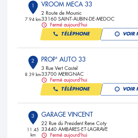
VROOM MECA 33
1
2 Route de Mounic
33160 SAINT-AUBIN-DE-MEDOC
7.94 km
Fermé aujourd'hui
TÉLÉPHONE
VOIR 
PROP' AUTO 33
2
3 Rue Vert Castel
33700 MERIGNAC
8.39 km
Fermé aujourd'hui
TÉLÉPHONE
VOIR 
GARAGE VINCENT
3
22 Rue du President Rene Coty
33440 AMBARES-ET-LAGRAVE
11.45
km
Fermé aujourd'hui