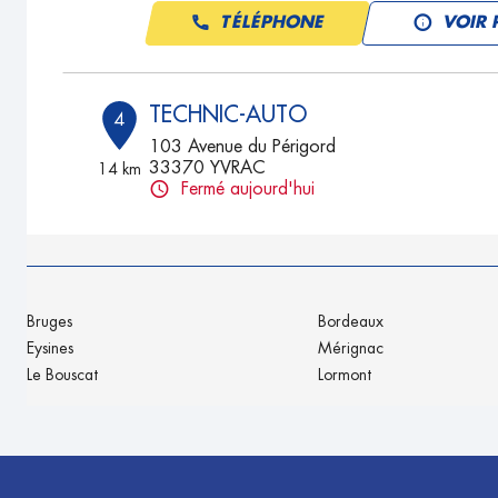
TÉLÉPHONE
VOIR 
TECHNIC-AUTO
4
103 Avenue du Périgord
33370 YVRAC
14 km
Fermé aujourd'hui
TÉLÉPHONE
VOIR 
GARAGE MECAREP
5
Bruges
Bordeaux
345 route de Cadillac
Eysines
Mérignac
33240 ST ROMAIN LA VIRVEE
19.67
Le Bouscat
Lormont
km
Fermé aujourd'hui
TÉLÉPHONE
VOIR 