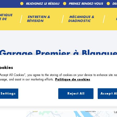
REJOIGNEZ LE RÉSEAU
PRENEZ RENDEZ-VOUS
DE
ATIQUE
ENTRETIEN &
MÉCANIQUE &
E DE
RÉVISION
DIAGNOSTIC
 Garage Premier à Blanque
ookies
“Accept All Cookies”, you agree to the storing of cookies on your device to enhance site na
usage, and assist in our marketing efforts.
Politique de cookies
Settings
Reject All
Accept A
8 Garage Premier à Blanquefort