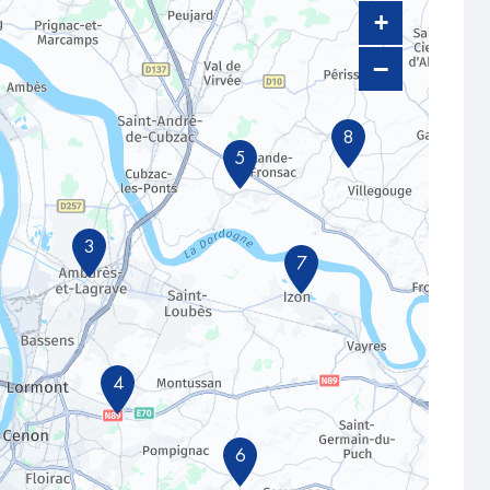
+
−
8
5
3
7
4
6