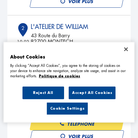
VOIR PLUS
L'ATELIER DE WILLIAM
2
43 Route du Barry
82700 MONTECH
10.02
km
Fermé actuellement
TÉLÉPHONE
About Cookies
By clicking “Accept All Cookies”, you agree to the storing of cookies on
VOIR PLUS
your device to enhance site navigation, analyze site usage, and assist in our
marketing efforts.
Politique de cookies
Reject All
Accept All Cookies
COMPOSTEL SERVICES GARAGE
3
575 rue de gibelot
82800 NEGREPELISSE
Cookie Settings
18.31
km
Fermé actuellement
TÉLÉPHONE
VOIR PLUS