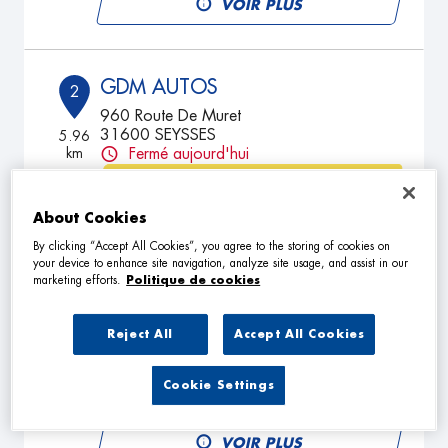
VOIR PLUS
GDM AUTOS
2
960 Route De Muret
31600 SEYSSES
5.96
km
Fermé aujourd'hui
TÉLÉPHONE
About Cookies
VOIR PLUS
By clicking “Accept All Cookies”, you agree to the storing of cookies on
your device to enhance site navigation, analyze site usage, and assist in our
marketing efforts.
Politique de cookies
TMS AUTO
3
63 ROUTE DU PIBRAC
Reject All
Accept All Cookies
31700 CORNEBARRIEU
11.82
km
Fermé aujourd'hui
Cookie Settings
TÉLÉPHONE
VOIR PLUS