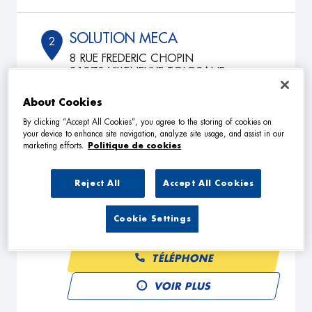
SOLUTION MECA
2
8 RUE FREDERIC CHOPIN
31270 VILLENEUVE-TOLOSANE
7.59
km
Fermé aujourd'hui
About Cookies
TÉLÉPHONE
By clicking “Accept All Cookies”, you agree to the storing of cookies on
VOIR PLUS
your device to enhance site navigation, analyze site usage, and assist in our
marketing efforts.
Politique de cookies
Reject All
Accept All Cookies
TMS AUTO
3
63 ROUTE DU PIBRAC
Cookie Settings
31700 CORNEBARRIEU
19.94
km
Fermé aujourd'hui
TÉLÉPHONE
VOIR PLUS