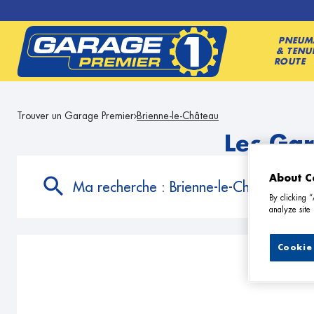
PNEUM
& TENU
ROUTE
Trouver un Garage Premier
Brienne-le-Château
Les Gar
About C
Ma recherche :
Brienne-le-Château
By clicking 
analyze site 
Cookie 