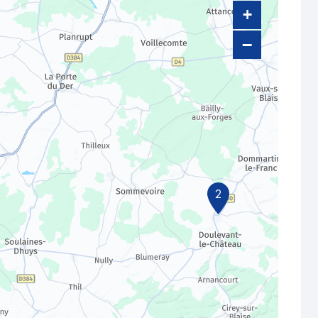
+
−
2