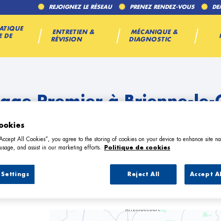
REJOIGNEZ LE RÉSEAU
PRENEZ RENDEZ-VOUS
DE
ATIQUE
ENTRETIEN &
MÉCANIQUE &
E DE
RÉVISION
DIAGNOSTIC
age Premier à Brienne-le
ookies
“Accept All Cookies”, you agree to the storing of cookies on your device to enhance site na
usage, and assist in our marketing efforts.
Politique de cookies
Settings
Reject All
Accept A
2 Garage Premier à Brienne-le-Châtea