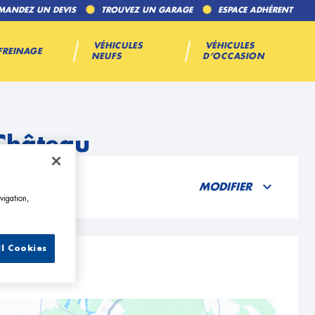
MANDEZ UN DEVIS
TROUVEZ UN GARAGE
ESPACE ADHÉRENT
VÉHICULES
VÉHICULES
FREINAGE
NEUFS
D’OCCASION
-Château
MODIFIER
vigation,
ll Cookies
u