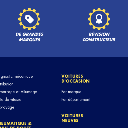
DE GRANDES
RÉVISION
MARQUES
CONSTRUCTEUR
agnostic mécanique
VOITURES
D'OCCASION
tribution
marrage et Allumage
Par marque
te de vitesse
Par département
brayage
VOITURES
NEUVES
NEUMATIQUE &