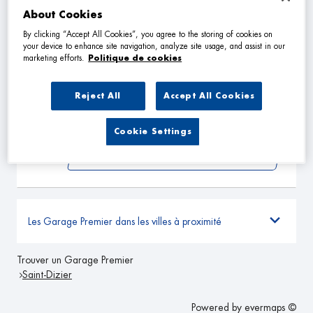
VOIR PLUS
About Cookies
By clicking “Accept All Cookies”, you agree to the storing of cookies on
your device to enhance site navigation, analyze site usage, and assist in our
LESEUR AGRICULTURE
marketing efforts.
Politique de cookies
2
5 Rue de Givaucourt
52110 DOMMARTIN LE ST PERE
27.14
Reject All
Accept All Cookies
km
Fermé aujourd'hui
TÉLÉPHONE
Cookie Settings
VOIR PLUS
Les Garage Premier dans les villes à proximité
Trouver un Garage Premier
Saint-Dizier
Powered by
evermaps ©