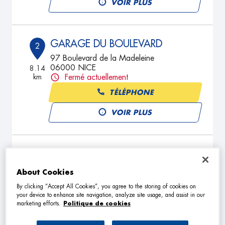
VOIR PLUS
GARAGE DU BOULEVARD
2
97 Boulevard de la Madeleine
06000 NICE
8.14
km
Fermé actuellement
TÉLÉPHONE
VOIR PLUS
MECAPOLIS
3
8 Rue Delille
About Cookies
06000 NICE
11.05
km
Fermé actuellement
By clicking “Accept All Cookies”, you agree to the storing of cookies on
your device to enhance site navigation, analyze site usage, and assist in our
TÉLÉPHONE
marketing efforts.
Politique de cookies
VOIR PLUS