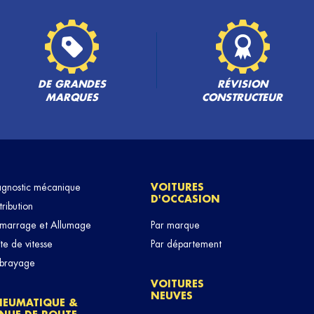
DE GRANDES
RÉVISION
MARQUES
CONSTRUCTEUR
agnostic mécanique
VOITURES
D'OCCASION
tribution
marrage et Allumage
Par marque
te de vitesse
Par département
brayage
VOITURES
NEUVES
NEUMATIQUE &