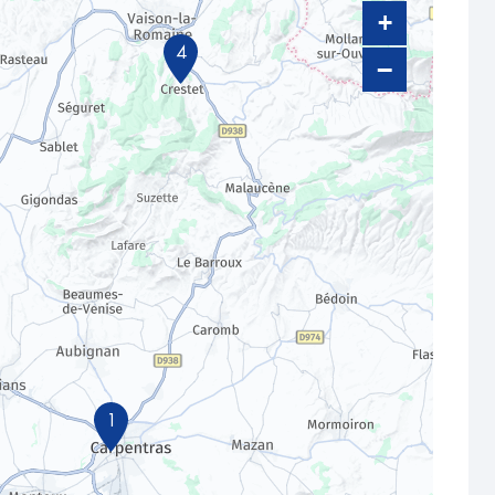
+
4
−
1