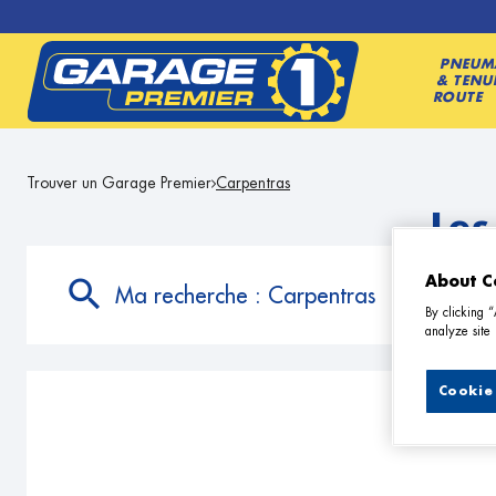
PNEUM
& TENU
ROUTE
Trouver un Garage Premier
Carpentras
Les
About C
Ma recherche :
Carpentras
By clicking 
analyze site 
Cookie 