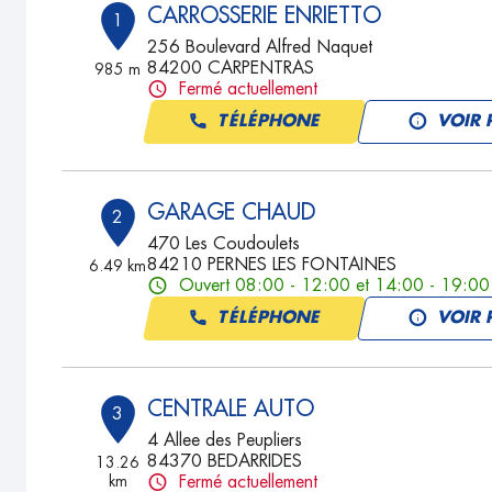
CARROSSERIE ENRIETTO
1
256 Boulevard Alfred Naquet
84200 CARPENTRAS
985 m
Fermé actuellement
TÉLÉPHONE
VOIR 
GARAGE CHAUD
2
470 Les Coudoulets
84210 PERNES LES FONTAINES
6.49 km
Ouvert 08:00 - 12:00 et 14:00 - 19:00
TÉLÉPHONE
VOIR 
CENTRALE AUTO
3
4 Allee des Peupliers
84370 BEDARRIDES
13.26
km
Fermé actuellement