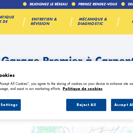
REJOIGNEZ LE RÉSEAU
PRENEZ RENDEZ-VOUS
DE
ATIQUE
ENTRETIEN &
MÉCANIQUE &
E DE
RÉVISION
DIAGNOSTIC
 Garage Premier à Carpen
ookies
“Accept All Cookies”, you agree to the storing of cookies on your device to enhance site na
usage, and assist in our marketing efforts.
Politique de cookies
Settings
Reject All
Accept A
4 Garage Premier à Carpentras