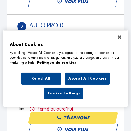
VOIR PLUS
AUTO PRO 01
2
Route d'Oyonnax Sur Cochet
01590 DORTAN
16.24
About Cookies
km
Fermé aujourd'hui
By clicking “Accept All Cookies”, you agree to the storing of cookies on
TÉLÉPHONE
your device to enhance site navigation, analyze site usage, and assist in our
marketing efforts.
Politique de cookies
VOIR PLUS
Reject All
Accept All Cookies
MICH'AUTO
3
Cookie Settings
18 Allee des Grands Pres
74160 PRESILLY
23.29
km
Fermé aujourd'hui
TÉLÉPHONE
VOIR PLUS