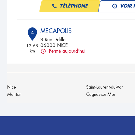
TÉLÉPHONE
VOIR 
MECAPOLIS
4
8 Rue Delille
06000 NICE
12.68
km
Fermé aujourd'hui
TÉLÉPHONE
VOIR 
GARAGE DU BOULEVARD
5
Nice
Saint-Laurent-du-Var
97 Boulevard de la Madeleine
Menton
Cagnes-sur-Mer
06000 NICE
13.91
km
Fermé aujourd'hui
TÉLÉPHONE
VOIR 