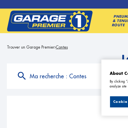
PNEUM
& TENU
ROUTE
Trouver un Garage Premier
Contes
L
About C
Ma recherche :
Contes
By clicking 
analyze site 
Cookie 