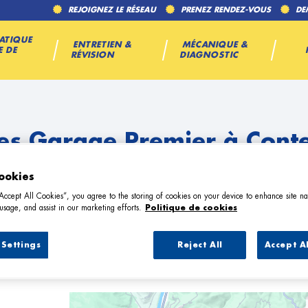
REJOIGNEZ LE RÉSEAU
PRENEZ RENDEZ-VOUS
DE
ATIQUE
ENTRETIEN &
MÉCANIQUE &
E DE
RÉVISION
DIAGNOSTIC
es Garage Premier à Cont
ookies
“Accept All Cookies”, you agree to the storing of cookies on your device to enhance site na
usage, and assist in our marketing efforts.
Politique de cookies
Settings
Reject All
Accept A
6 Garage Premier à Contes