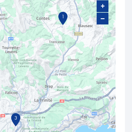
+
1
−
3