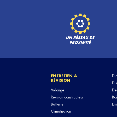
RB MECA
6
88 Route de Canta Galet
06200 NICE
14.28
km
Fermé aujourd'hui
TÉLÉPHONE
VOIR 
UN RÉSEAU DE
PROXIMITÉ
ENTRETIEN &
Di
RÉVISION
Dis
Vidange
Dé
Révision constructeur
Boî
Batterie
Em
Climatisation