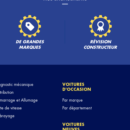
PLUS
DE GRANDES
RÉVISION
MARQUES
CONSTRUCTEUR
agnostic mécanique
VOITURES
D'OCCASION
tribution
marrage et Allumage
Par marque
te de vitesse
Par département
brayage
VOITURES
NEUVES