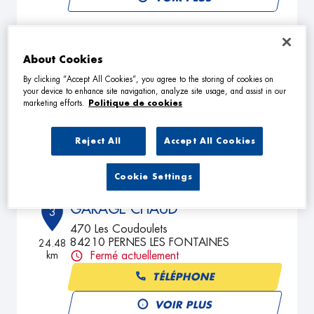
CARROSSERIE ENRIETTO
2
About Cookies
256 Boulevard Alfred Naquet
By clicking “Accept All Cookies”, you agree to the storing of cookies on
84200 CARPENTRAS
18.47
your device to enhance site navigation, analyze site usage, and assist in our
km
Fermé aujourd'hui
marketing efforts.
Politique de cookies
TÉLÉPHONE
Reject All
Accept All Cookies
VOIR PLUS
Cookie Settings
GARAGE CHAUD
3
470 Les Coudoulets
84210 PERNES LES FONTAINES
24.48
km
Fermé actuellement
TÉLÉPHONE
VOIR PLUS