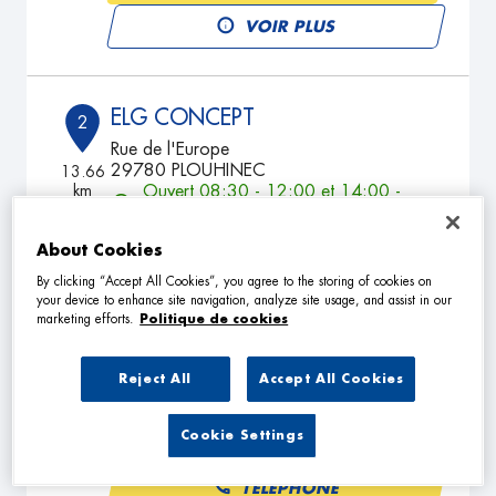
VOIR PLUS
ELG CONCEPT
2
Rue de l'Europe
29780 PLOUHINEC
13.66
km
Ouvert 08:30 - 12:00 et 14:00 -
18:00
TÉLÉPHONE
About Cookies
By clicking “Accept All Cookies”, you agree to the storing of cookies on
VOIR PLUS
your device to enhance site navigation, analyze site usage, and assist in our
marketing efforts.
Politique de cookies
RELAIS DU RAZ DE SEIN
Reject All
Accept All Cookies
3
12, rue de la République
29770 ESQUIBIEN
18.45
Cookie Settings
km
Ouvert 08:00 - 19:30
TÉLÉPHONE