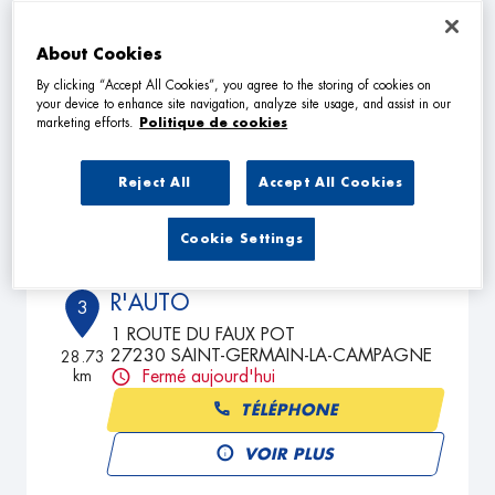
About Cookies
MECA PASSION 61
2
By clicking “Accept All Cookies”, you agree to the storing of cookies on
7 Route Des Coteaux
your device to enhance site navigation, analyze site usage, and assist in our
61120 CROUTTES
17.21
marketing efforts.
Politique de cookies
km
Fermé aujourd'hui
TÉLÉPHONE
Reject All
Accept All Cookies
VOIR PLUS
Cookie Settings
R'AUTO
3
1 ROUTE DU FAUX POT
27230 SAINT-GERMAIN-LA-CAMPAGNE
28.73
km
Fermé aujourd'hui
TÉLÉPHONE
VOIR PLUS