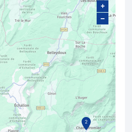
+
−
2