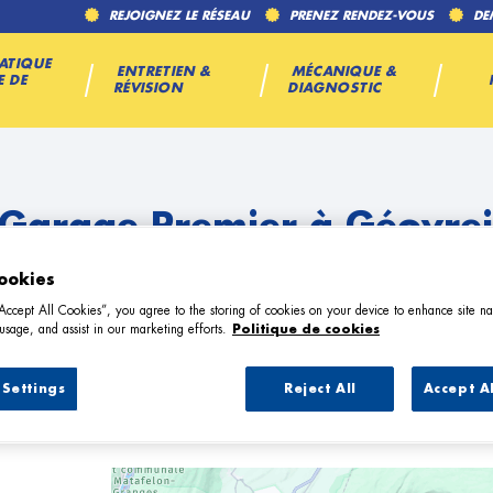
REJOIGNEZ LE RÉSEAU
PRENEZ RENDEZ-VOUS
DE
ATIQUE
ENTRETIEN &
MÉCANIQUE &
E DE
RÉVISION
DIAGNOSTIC
 Garage Premier à Géovrei
ookies
“Accept All Cookies”, you agree to the storing of cookies on your device to enhance site na
usage, and assist in our marketing efforts.
Politique de cookies
Settings
Reject All
Accept A
2 Garage Premier à Géovreisset