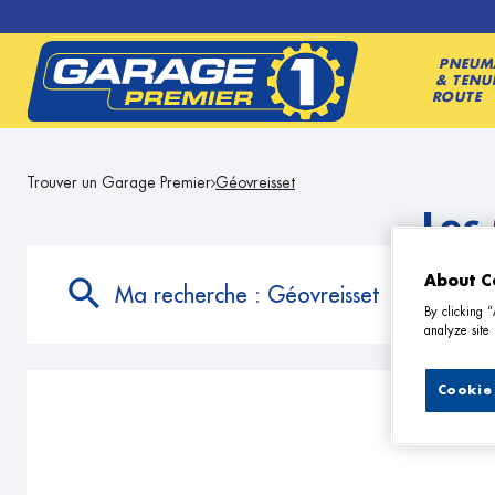
PNEUM
& TENU
ROUTE
Trouver un Garage Premier
Géovreisset
Les
About C
Ma recherche :
Géovreisset
By clicking 
analyze site 
Cookie 