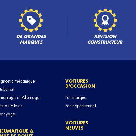
DE GRANDES
RÉVISION
MARQUES
CONSTRUCTEUR
agnostic mécanique
VOITURES
D'OCCASION
tribution
marrage et Allumage
Par marque
te de vitesse
Par département
brayage
VOITURES
NEUVES
NEUMATIQUE &