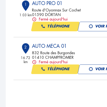
AUTO PRO 01
1
Route d'Oyonnax Sur Cochet
01590 DORTAN
1.03 km
Fermé aujourd'hui
TÉLÉPHONE
VOIR 
AUTO MECA 01
2
832 Route des Burgondes
01410 CHAMPFROMIER
16.72
km
Fermé aujourd'hui
TÉLÉPHONE
VOIR 