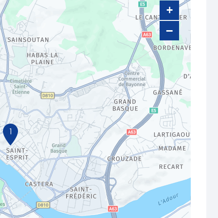
+
−
1