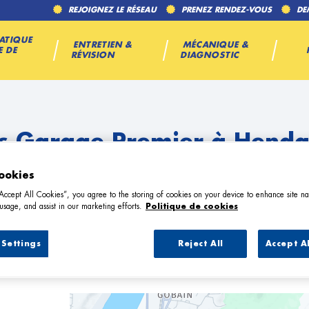
REJOIGNEZ LE RÉSEAU
PRENEZ RENDEZ-VOUS
DE
ATIQUE
ENTRETIEN &
MÉCANIQUE &
E DE
RÉVISION
DIAGNOSTIC
s Garage Premier à Hend
ookies
“Accept All Cookies”, you agree to the storing of cookies on your device to enhance site na
usage, and assist in our marketing efforts.
Politique de cookies
Settings
Reject All
Accept A
1 Garage Premier à Hendaye