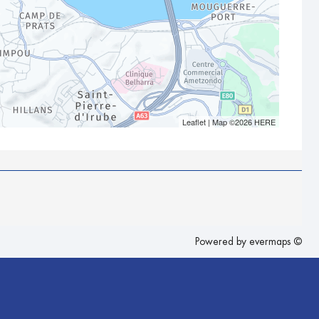
Leaflet
| Map ©2026
HERE
Powered by
evermaps ©