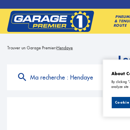
PNEUM
& TENU
ROUTE
Trouver un Garage Premier
Hendaye
Le
About C
Ma recherche :
Hendaye
By clicking 
analyze site 
Cookie 