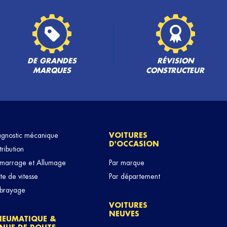
DE GRANDES
RÉVISION
MARQUES
CONSTRUCTEUR
agnostic mécanique
VOITURES
D'OCCASION
tribution
marrage et Allumage
Par marque
te de vitesse
Par département
brayage
VOITURES
NEUVES
NEUMATIQUE &