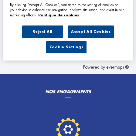
VOIR PLUS
By clicking “Accept All Cookies”, you agree to the storing of cookies on
your device to enhance site navigation, analyze site usage, and assist in our
marketing efforts.
Politique de cookies
Les Garage Premier dans les villes à proximité
Reject All
Accept All Cookies
Trouver un Garage Premier
Cookie Settings
Illkirch-Graffenstaden
Powered by
evermaps ©
NOS ENGAGEMENTS