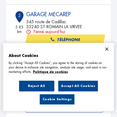
GARAGE MECAREP
2
345 route de Cadillac
33240 ST ROMAIN LA VIRVEE
5.85
km
Fermé aujourd'hui
TÉLÉPHONE
VOIR PLUS
About Cookies
By clicking “Accept All Cookies”, you agree to the storing of cookies on
your device to enhance site navigation, analyze site usage, and assist in our
GARAGE KRIS AUTO
marketing efforts.
Politique de cookies
3
8 Chemin de Marot
33141 VILLEGOUGE
6.71
Reject All
Accept All Cookies
km
Fermé aujourd'hui
TÉLÉPHONE
Cookie Settings
VOIR PLUS