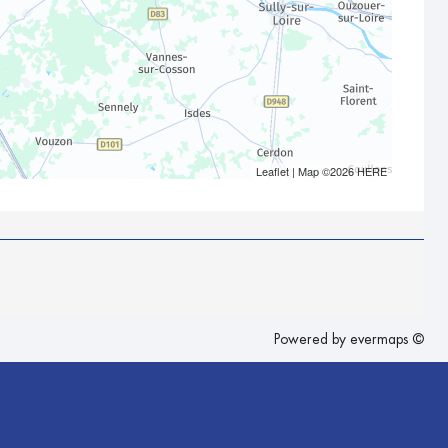
Leaflet
| Map ©2026
HERE
Powered by
evermaps ©