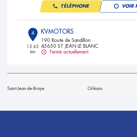
TÉLÉPHONE
VOIR 
KVMOTORS
4
190 Route de Sandillon
45650 ST JEAN LE BLANC
13.63
km
Fermé actuellement
TÉLÉPHONE
VOIR 
MRA LA FERTE
5
Saint-Jean-de-Braye
Orléans
6 Rue des 29 Fusilles
45240 LA FERTE-SAINT-AUBIN
20.99
km
Fermé actuellement
TÉLÉPHONE
VOIR 