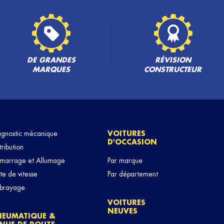
PLUS
DE GRANDES
RÉVISION
MARQUES
CONSTRUCTEUR
agnostic mécanique
VOITURES
D'OCCASION
PLUS
tribution
marrage et Allumage
Par marque
te de vitesse
Par département
brayage
VOITURES
NEUVES
NEUMATIQUE &