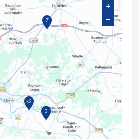
+
−
7
x2
3