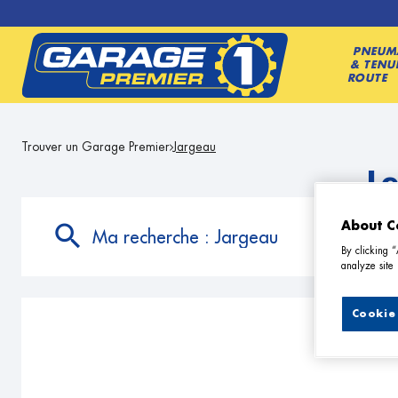
PNEUM
& TENU
ROUTE
Trouver un Garage Premier
Jargeau
L
About C
Ma recherche :
Jargeau
By clicking 
analyze site 
Cookie 