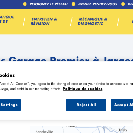
REJOIGNEZ LE RÉSEAU
PRENEZ RENDEZ-VOUS
DE
ATIQUE
ENTRETIEN &
MÉCANIQUE &
E DE
RÉVISION
DIAGNOSTIC
es Garage Premier à Jarge
ookies
“Accept All Cookies”, you agree to the storing of cookies on your device to enhance site na
usage, and assist in our marketing efforts.
Politique de cookies
Settings
Reject All
Accept A
7 Garage Premier à Jargeau