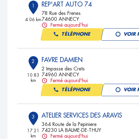
REP'ART AUTO 74
1
78 Rue des Frenes
74600 ANNECY
4.06 km
Fermé aujourd'hui
TÉLÉPHONE
VOIR 
FAVRE DAMIEN
2
2 Impasse des Crets
74960 ANNECY
10.83
km
Fermé aujourd'hui
TÉLÉPHONE
VOIR 
ATELIER SERVICES DES ARAVIS
3
364 Route de la Pepiniere
74230 LA BALME-DE-THUY
17.21
km
Fermé aujourd'hui