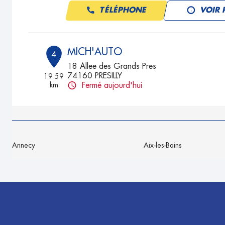
TÉLÉPHONE
VOIR 
MICH'AUTO
4
18 Allee des Grands Pres
74160 PRESILLY
19.59
km
Fermé aujourd'hui
TÉLÉPHONE
VOIR 
ADS AUTO
5
Annecy
Aix-les-Bains
Zone Artisanale Juge Guérin
74160 BEAUMONT
21.03
km
Fermé aujourd'hui
TÉLÉPHONE
VOIR 