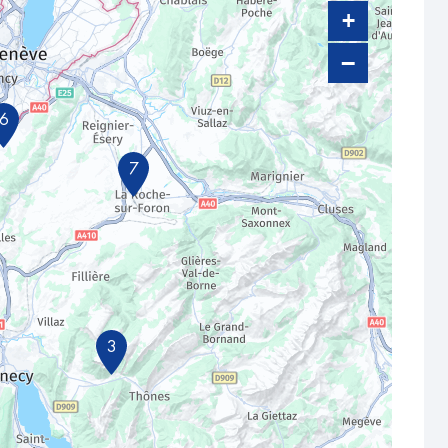
+
−
6
7
3