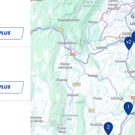
PLUS
x2
PLUS
1
2