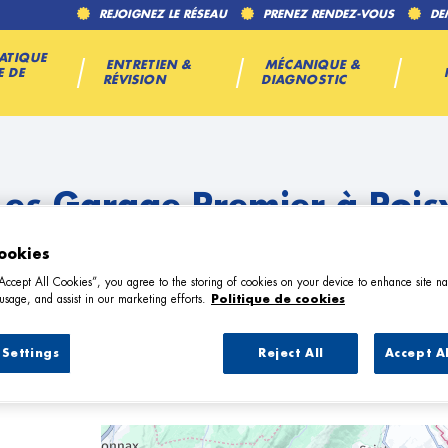
REJOIGNEZ LE RÉSEAU
PRENEZ RENDEZ-VOUS
DE
ATIQUE
ENTRETIEN &
MÉCANIQUE &
E DE
RÉVISION
DIAGNOSTIC
Les Garage Premier à Pois
ookies
“Accept All Cookies”, you agree to the storing of cookies on your device to enhance site na
usage, and assist in our marketing efforts.
Politique de cookies
Settings
Reject All
Accept A
7 Garage Premier à Poisy