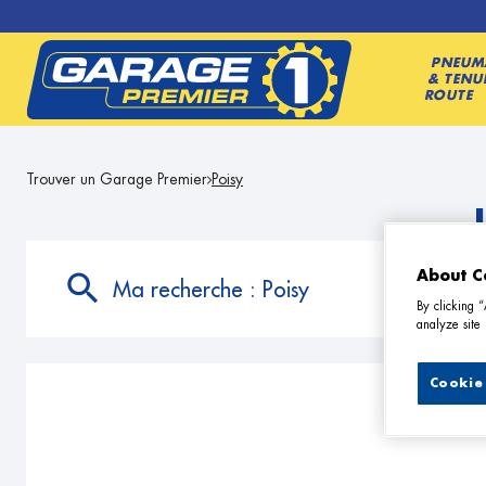
PNEUM
& TENU
ROUTE
Trouver un Garage Premier
Poisy
About C
Ma recherche :
Poisy
By clicking 
analyze site 
Cookie 