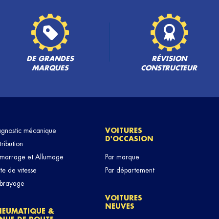
PLUS
DE GRANDES
RÉVISION
MARQUES
CONSTRUCTEUR
agnostic mécanique
VOITURES
D'OCCASION
PLUS
tribution
marrage et Allumage
Par marque
te de vitesse
Par département
brayage
VOITURES
NEUVES
NEUMATIQUE &