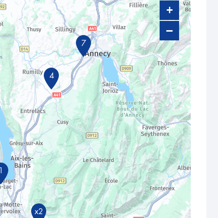
+
−
7
4
1
x2