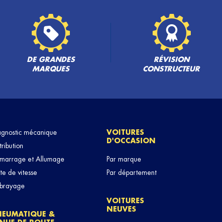
PLUS
DE GRANDES
RÉVISION
MARQUES
CONSTRUCTEUR
agnostic mécanique
VOITURES
D'OCCASION
PLUS
tribution
marrage et Allumage
Par marque
te de vitesse
Par département
brayage
VOITURES
NEUVES
NEUMATIQUE &