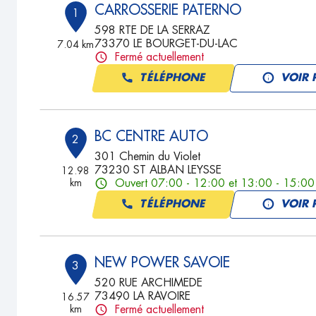
CARROSSERIE PATERNO
1
598 RTE DE LA SERRAZ
73370 LE BOURGET-DU-LAC
7.04 km
Fermé actuellement
TÉLÉPHONE
VOIR 
BC CENTRE AUTO
2
301 Chemin du Violet
73230 ST ALBAN LEYSSE
12.98
km
Ouvert 07:00 - 12:00 et 13:00 - 15:00
TÉLÉPHONE
VOIR 
NEW POWER SAVOIE
3
520 RUE ARCHIMEDE
73490 LA RAVOIRE
16.57
km
Fermé actuellement