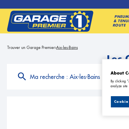
PNEUM
& TENU
ROUTE
Trouver un Garage Premier
Aix-les-Bains
Les 
About C
Ma recherche :
Aix-les-Bains
By clicking 
analyze site 
Cookie 