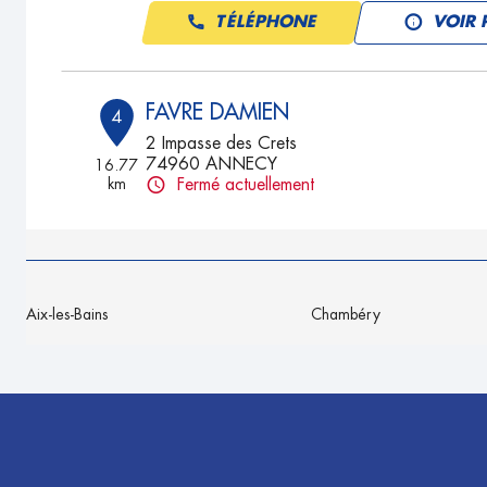
TÉLÉPHONE
VOIR 
FAVRE DAMIEN
4
2 Impasse des Crets
74960 ANNECY
16.77
km
Fermé actuellement
TÉLÉPHONE
VOIR 
DESHAIES AUTOMOBILES
5
Aix-les-Bains
Chambéry
487 Rue Denis Papin
01300 BELLEY
17.28
km
Fermé actuellement
TÉLÉPHONE
VOIR 