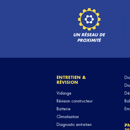
BERTHET REGIS
6
LA TUILERIE
73240 CHAMPAGNEUX
19.39
km
Fermé actuellement
TÉLÉPHONE
VOIR 
UN RÉSEAU DE
PROXIMITÉ
REP'ART AUTO 74
7
78 Rue des Frenes
74600 ANNECY
26.31
km
Fermé actuellement
ENTRETIEN &
Di
RÉVISION
TÉLÉPHONE
VOIR 
Dis
Vidange
Dé
Révision constructeur
Boî
Batterie
Em
Climatisation
Diagnostic entretien
P