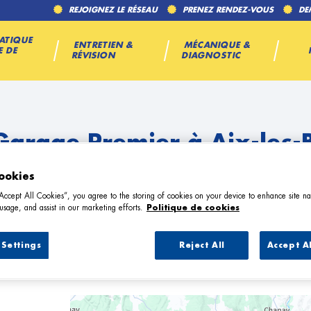
REJOIGNEZ LE RÉSEAU
PRENEZ RENDEZ-VOUS
DE
ATIQUE
ENTRETIEN &
MÉCANIQUE &
E DE
RÉVISION
DIAGNOSTIC
Garage Premier à Aix-les-
ookies
“Accept All Cookies”, you agree to the storing of cookies on your device to enhance site na
usage, and assist in our marketing efforts.
Politique de cookies
Settings
Reject All
Accept A
7 Garage Premier à Aix-les-Bains