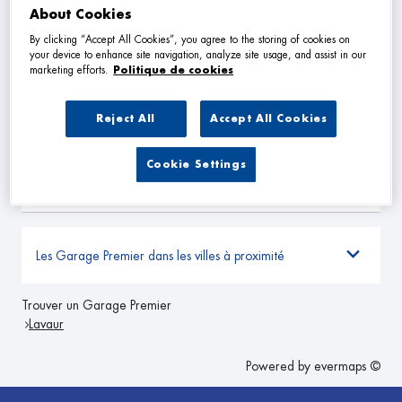
About Cookies
By clicking “Accept All Cookies”, you agree to the storing of cookies on
ASSISTANCE AUTO 31
2
your device to enhance site navigation, analyze site usage, and assist in our
marketing efforts.
Politique de cookies
1 allee Paul Harris
31200 TOULOUSE
29.54
km
Ouvert 09:00 - 18:00
Reject All
Accept All Cookies
TÉLÉPHONE
Cookie Settings
VOIR PLUS
Les Garage Premier dans les villes à proximité
Trouver un Garage Premier
Lavaur
Powered by
evermaps ©