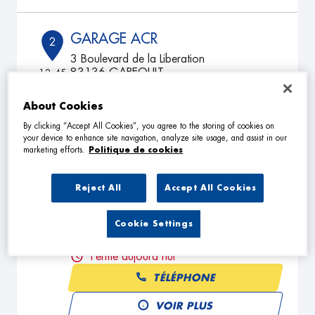
GARAGE ACR
2
3 Boulevard de la Liberation
83136 GAREOULT
12.45
km
Fermé aujourd'hui
About Cookies
TÉLÉPHONE
By clicking “Accept All Cookies”, you agree to the storing of cookies on
VOIR PLUS
your device to enhance site navigation, analyze site usage, and assist in our
marketing efforts.
Politique de cookies
Reject All
Accept All Cookies
BIANUCCI MAXIME GERARD
3
LEON
Cookie Settings
14.16
Route de Draguignan
km
83670 BARJOLS
Fermé aujourd'hui
TÉLÉPHONE
VOIR PLUS