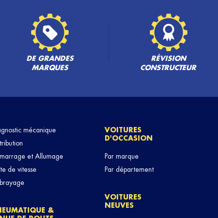
PLUS
DE GRANDES
RÉVISION
MARQUES
CONSTRUCTEUR
agnostic mécanique
VOITURES
D'OCCASION
tribution
marrage et Allumage
Par marque
te de vitesse
Par département
brayage
VOITURES
NEUVES
NEUMATIQUE &