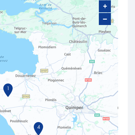
+
−
1
4