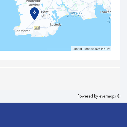
6
Leaflet
| Map ©2026
HERE
Powered by
evermaps ©