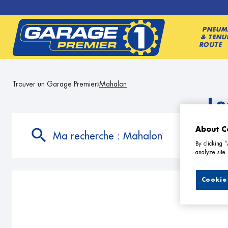
PNEUM
& TENU
ROUTE
Trouver un Garage Premier
Mahalon
Le
About C
Ma recherche :
Mahalon
By clicking 
analyze site 
Cookie 