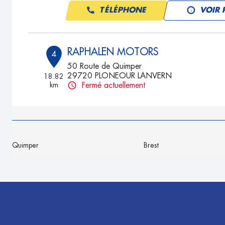
TÉLÉPHONE
VOIR 
RAPHALEN MOTORS
4
50 Route de Quimper
29720 PLONEOUR LANVERN
18.82
km
Fermé actuellement
TÉLÉPHONE
VOIR 
GARAGE KERGROACH
5
Quimper
Brest
53 Rue de Poulpatre
29160 CROZON
23.89
km
Fermé actuellement
TÉLÉPHONE
VOIR 