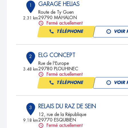
GARAGE HELIAS
1
Route de Ty Guen
29790 MAHALON
2.31 km
Fermé actuellement
TÉLÉPHONE
VOIR 
ELG CONCEPT
2
Rue de l'Europe
29780 PLOUHINEC
3.48 km
Fermé actuellement
TÉLÉPHONE
VOIR 
RELAIS DU RAZ DE SEIN
3
12, rue de la République
29770 ESQUIBIEN
9.18 km
Fermé actuellement