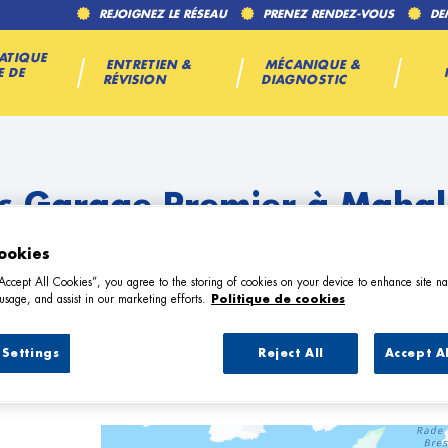
REJOIGNEZ LE RÉSEAU
PRENEZ RENDEZ-VOUS
DE
ATIQUE
ENTRETIEN &
MÉCANIQUE &
E DE
RÉVISION
DIAGNOSTIC
s Garage Premier à Maha
ookies
“Accept All Cookies”, you agree to the storing of cookies on your device to enhance site na
usage, and assist in our marketing efforts.
Politique de cookies
Settings
Reject All
Accept A
6 Garage Premier à Mahalon