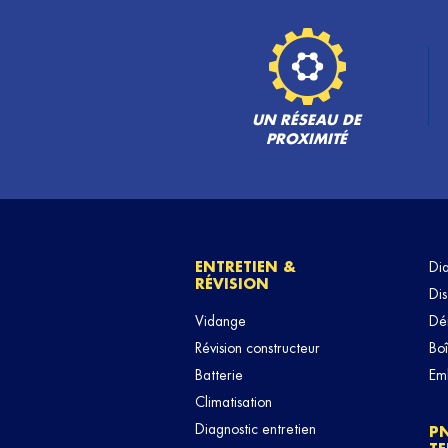
RICHARD AUTOMOBILES
6
RTE DE PONT L ABBE
29120 PLOMEUR
24.31
km
Fermé actuellement
TÉLÉPHONE
VOIR 
UN RÉSEAU DE
PROXIMITÉ
ENTRETIEN &
Di
RÉVISION
Dis
Vidange
Dé
Révision constructeur
Boî
Batterie
Em
Climatisation
Diagnostic entretien
P