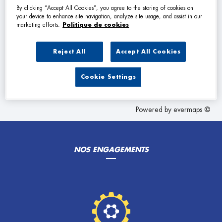
VOIR PLUS
By clicking “Accept All Cookies”, you agree to the storing of cookies on
your device to enhance site navigation, analyze site usage, and assist in our
marketing efforts.
Politique de cookies
Les Garage Premier dans les villes à proximité
Reject All
Accept All Cookies
Trouver un Garage Premier
Cookie Settings
Montrevault-sur-Èvre
Powered by
evermaps ©
NOS ENGAGEMENTS