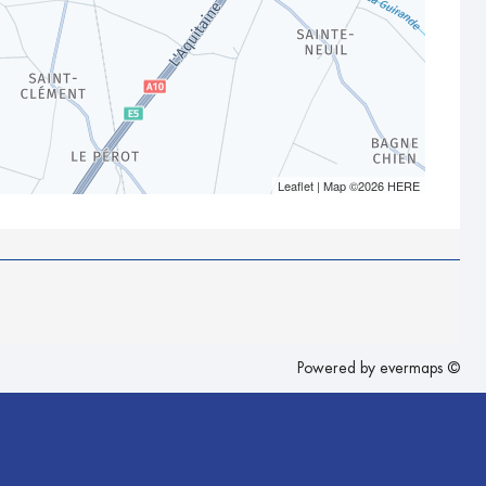
Leaflet
| Map ©2026
HERE
Powered by
evermaps ©