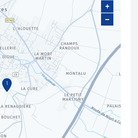
+
−
1