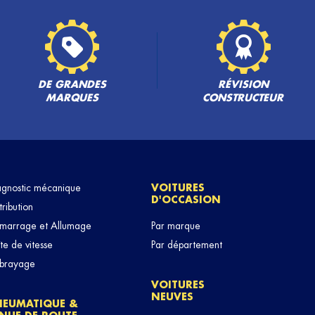
DE GRANDES
RÉVISION
MARQUES
CONSTRUCTEUR
agnostic mécanique
VOITURES
D'OCCASION
tribution
marrage et Allumage
Par marque
te de vitesse
Par département
brayage
VOITURES
NEUVES
NEUMATIQUE &