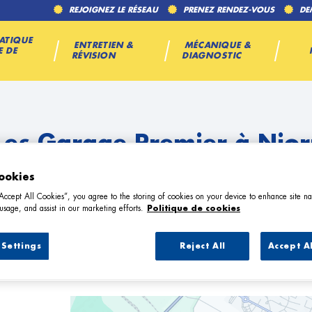
REJOIGNEZ LE RÉSEAU
PRENEZ RENDEZ-VOUS
DE
ATIQUE
ENTRETIEN &
MÉCANIQUE &
E DE
RÉVISION
DIAGNOSTIC
Les Garage Premier à Nior
ookies
“Accept All Cookies”, you agree to the storing of cookies on your device to enhance site na
usage, and assist in our marketing efforts.
Politique de cookies
Settings
Reject All
Accept A
1 Garage Premier à Niort