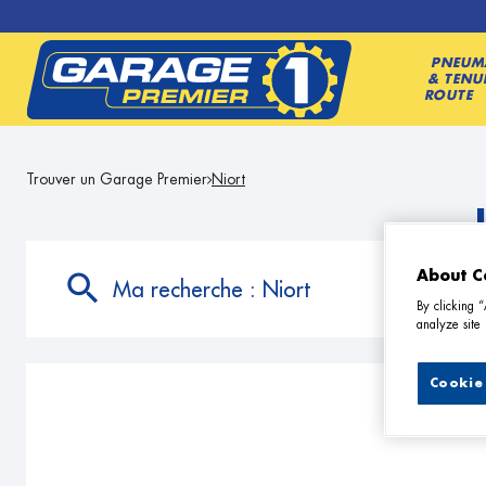
PNEUM
& TENU
ROUTE
Trouver un Garage Premier
Niort
About C
Ma recherche :
Niort
By clicking 
analyze site 
Cookie 