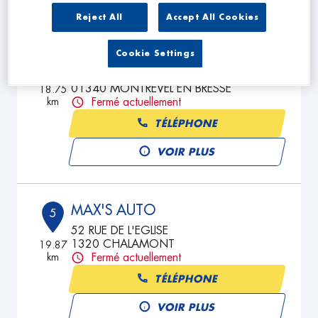
Reject All
Accept All Cookies
GARAGE PLASSARD
Cookie Settings
4
Zone Artisanale
01340 MONTREVEL EN BRESSE
18.75
km
Fermé actuellement
TÉLÉPHONE
VOIR PLUS
MAX'S AUTO
5
52 RUE DE L'EGLISE
1320 CHALAMONT
19.87
km
Fermé actuellement
TÉLÉPHONE
VOIR PLUS