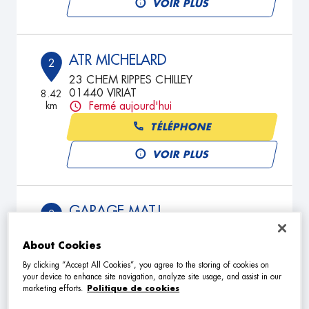
VOIR PLUS
ATR MICHELARD
2
23 CHEM RIPPES CHILLEY
01440 VIRIAT
8.42
km
Fermé aujourd'hui
TÉLÉPHONE
VOIR PLUS
GARAGE MATJ
3
63 impasse des cent sillon
01340 CRAS SUR REYSSOUZE
15.13
About Cookies
km
Fermé aujourd'hui
By clicking “Accept All Cookies”, you agree to the storing of cookies on
TÉLÉPHONE
your device to enhance site navigation, analyze site usage, and assist in our
marketing efforts.
Politique de cookies
VOIR PLUS