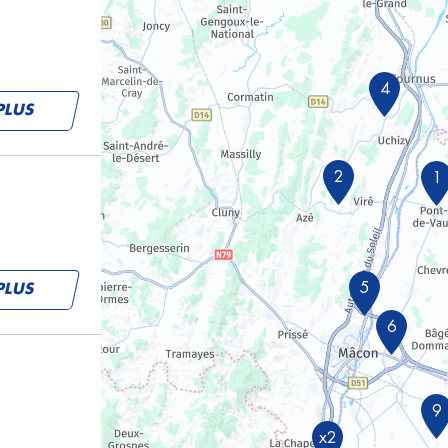
4
PLUS
2
1
5
PLUS
6
9
x2