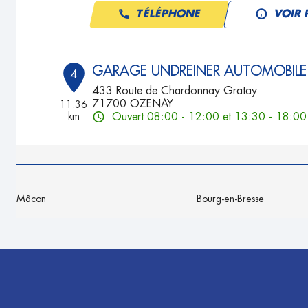
TÉLÉPHONE
VOIR 
GARAGE UNDREINER AUTOMOBILE
4
433 Route de Chardonnay Gratay
71700 OZENAY
11.36
km
Ouvert 08:00 - 12:00 et 13:30 - 18:00
TÉLÉPHONE
VOIR 
GARAGE TCD
5
Mâcon
Bourg-en-Bresse
10 RUE DE LA MADONE
71000 SANCE
12.97
km
Ouvert 08:00 - 12:00 et 14:00 - 17:00
TÉLÉPHONE
VOIR 