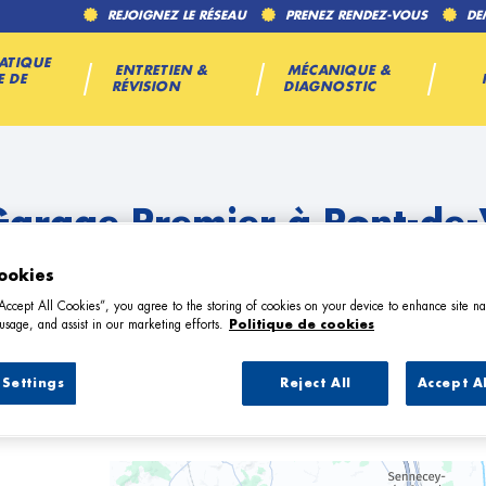
REJOIGNEZ LE RÉSEAU
PRENEZ RENDEZ-VOUS
DE
ATIQUE
ENTRETIEN &
MÉCANIQUE &
E DE
RÉVISION
DIAGNOSTIC
Garage Premier à Pont-de
ookies
“Accept All Cookies”, you agree to the storing of cookies on your device to enhance site na
usage, and assist in our marketing efforts.
Politique de cookies
Settings
Reject All
Accept A
12 Garage Premier à Pont-de-Vaux