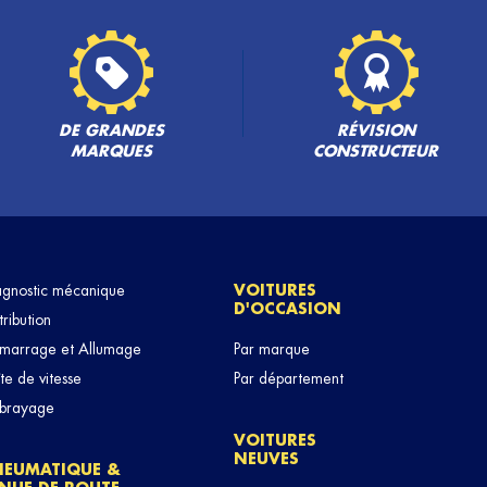
ES
PLUS
DE GRANDES
RÉVISION
MARQUES
CONSTRUCTEUR
agnostic mécanique
VOITURES
D'OCCASION
PLUS
tribution
marrage et Allumage
Par marque
te de vitesse
Par département
brayage
VOITURES
NEUVES
NEUMATIQUE &