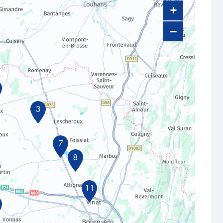
+
−
3
7
8
11