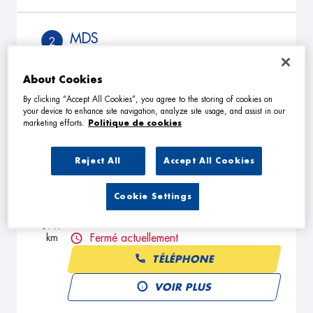
MDS
2
16 Route de Champigny
51430 TINQUEUX
3.26
About Cookies
km
Fermé actuellement
By clicking “Accept All Cookies”, you agree to the storing of cookies on
TÉLÉPHONE
your device to enhance site navigation, analyze site usage, and assist in our
marketing efforts.
Politique de cookies
VOIR PLUS
Reject All
Accept All Cookies
JCD EVOLUTION 4X4
3
Cookie Settings
2 Rue Marie Louise Burgert
51100 REIMS
3.49
km
Fermé actuellement
TÉLÉPHONE
VOIR PLUS