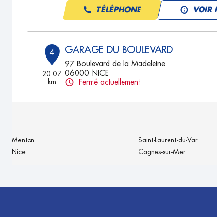
TÉLÉPHONE
VOIR 
GARAGE DU BOULEVARD
4
97 Boulevard de la Madeleine
06000 NICE
20.07
km
Fermé actuellement
TÉLÉPHONE
VOIR 
RB MECA
5
Menton
Saint-Laurent-du-Var
88 Route de Canta Galet
Nice
Cagnes-sur-Mer
06200 NICE
21.08
km
Fermé actuellement
TÉLÉPHONE
VOIR 