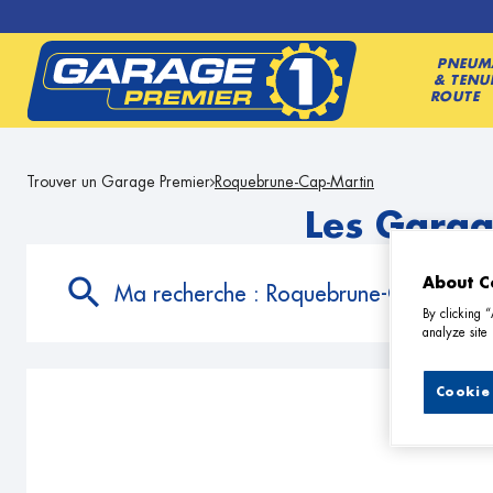
PNEUM
& TENU
ROUTE
Trouver un Garage Premier
Roquebrune-Cap-Martin
Les Garag
About C
Ma recherche :
Roquebrune-Cap-Marti
By clicking 
analyze site 
Cookie 
6 