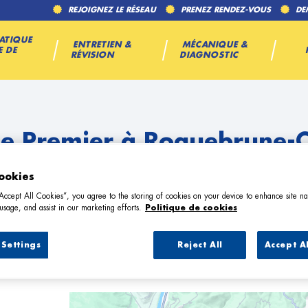
REJOIGNEZ LE RÉSEAU
PRENEZ RENDEZ-VOUS
DE
ATIQUE
ENTRETIEN &
MÉCANIQUE &
E DE
RÉVISION
DIAGNOSTIC
e Premier à Roquebrune-
ookies
n
“Accept All Cookies”, you agree to the storing of cookies on your device to enhance site na
usage, and assist in our marketing efforts.
Politique de cookies
Settings
Reject All
Accept A
Garage Premier à Roquebrune-Cap-Mar