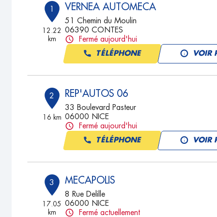
VERNEA AUTOMECA
1
51 Chemin du Moulin
06390 CONTES
12.22
km
Fermé aujourd'hui
TÉLÉPHONE
VOIR 
REP'AUTOS 06
2
33 Boulevard Pasteur
06000 NICE
16 km
Fermé aujourd'hui
TÉLÉPHONE
VOIR 
MECAPOLIS
3
8 Rue Delille
06000 NICE
17.05
km
Fermé actuellement