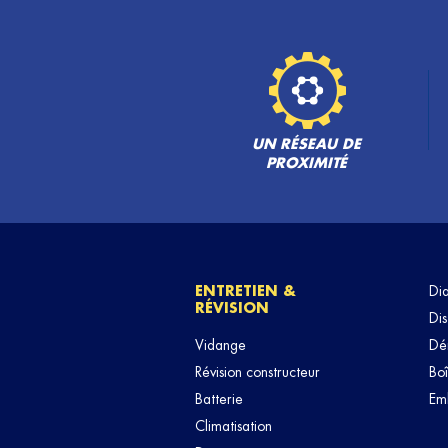
JM AUTOS
6
Zone Activite de la Grave
06510 CARROS
21.65
km
Fermé actuellement
VOIR PLUS
UN RÉSEAU DE
PROXIMITÉ
ENTRETIEN &
Di
RÉVISION
Dis
Vidange
Dé
Révision constructeur
Boî
Batterie
Em
Climatisation