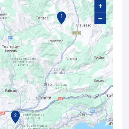
+
1
−
2