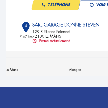
TÉLÉPHONE
VOIR 
SARL GARAGE DONNE STEVEN
4
129 R Etienne Falconet
72100 LE MANS
7.67 km
Fermé actuellement
TÉLÉPHONE
VOIR 
GARAGE LESUEUR
5
Le Mans
Alençon
1 Lieu Dit Le Gonest
72210 VOIVRES LES LE MANS
9.38 km
Fermé actuellement
TÉLÉPHONE
VOIR 