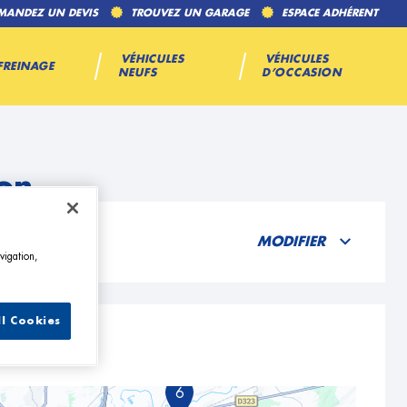
MANDEZ UN DEVIS
TROUVEZ UN GARAGE
ESPACE ADHÉRENT
VÉHICULES
VÉHICULES
FREINAGE
NEUFS
D’OCCASION
on
MODIFIER
vigation,
ll Cookies
6