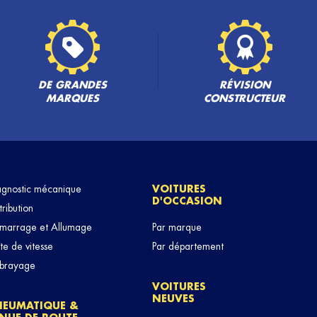
PLUS
DE GRANDES
RÉVISION
MARQUES
CONSTRUCTEUR
agnostic mécanique
VOITURES
D'OCCASION
PLUS
tribution
marrage et Allumage
Par marque
te de vitesse
Par département
brayage
VOITURES
NEUVES
NEUMATIQUE &