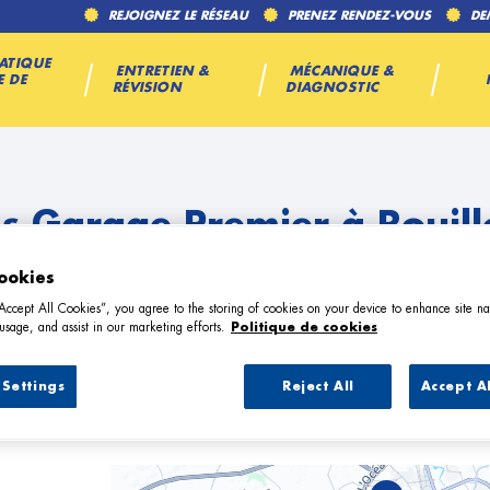
REJOIGNEZ LE RÉSEAU
PRENEZ RENDEZ-VOUS
DE
ATIQUE
ENTRETIEN &
MÉCANIQUE &
E DE
RÉVISION
DIAGNOSTIC
es Garage Premier à Rouill
ookies
“Accept All Cookies”, you agree to the storing of cookies on your device to enhance site na
usage, and assist in our marketing efforts.
Politique de cookies
Settings
Reject All
Accept A
11 Garage Premier à Rouillon