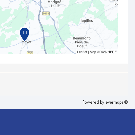
11
Leaflet
| Map ©2026
HERE
Powered by
evermaps ©