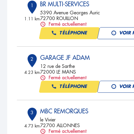
BR MULTI-SERVICES
1
5390 Avenue Georges Auric
72700 ROUILLON
1.11 km
Fermé actuellement
TÉLÉPHONE
VOIR 
GARAGE JF ADAM
2
12 rue de Sarthe
72000 LE MANS
4.23 km
Fermé actuellement
TÉLÉPHONE
VOIR 
MBC REMORQUES
3
le Vivier
72700 ALLONNES
4.73 km
Fermé actuellement