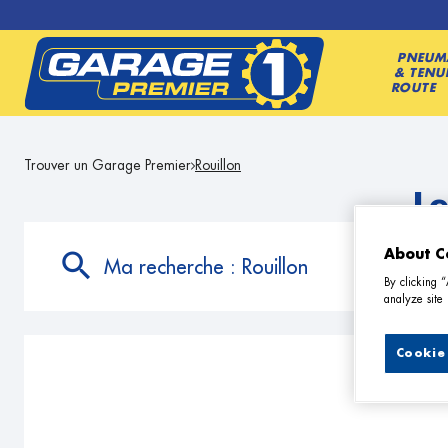
PNEUM
& TENU
ROUTE
Trouver un Garage Premier
Rouillon
L
About C
Ma recherche :
Rouillon
By clicking 
analyze site 
Cookie 