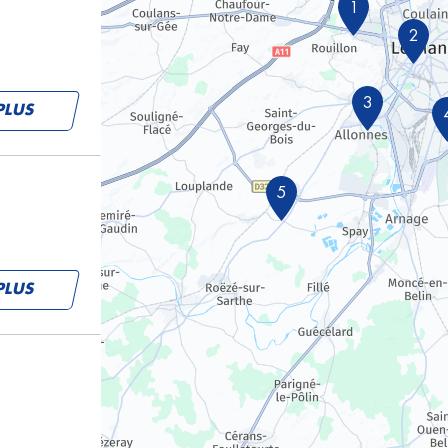
1
2
3
PLUS
5
PLUS