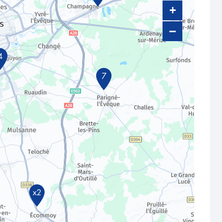
+
−
4
7
x2