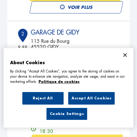
VOIR PLUS
GARAGE DE GIDY
2
115 Rue du Bourg
45520 GIDY
8.88
km
Ouvert 07:00 - 12:00 et 14:00 -
19:00
About Cookies
TÉLÉPHONE
By clicking “Accept All Cookies”, you agree to the storing of cookies on
your device to enhance site navigation, analyze site usage, and assist in our
VOIR PLUS
marketing efforts.
Politique de cookies
Reject All
Accept All Cookies
MECA AUTO
3
7 B Rue des 3 Cornettes
Cookie Settings
45150 DARVOY
18.19
km
Ouvert 09:00 - 13:00 et 14:00 -
18:30