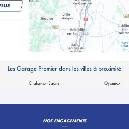
PLUS
PLUS
Les Garage Premier dans les villes à proximité
ES
Chalon-sur-Saône
Oyonnax
PLUS
NOS ENGAGEMENTS