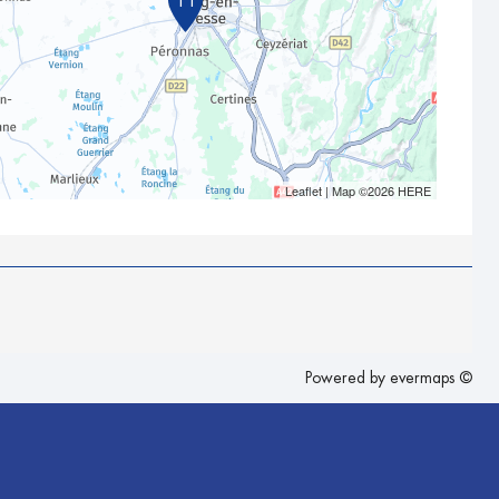
11
Leaflet
| Map ©2026
HERE
Powered by
evermaps ©