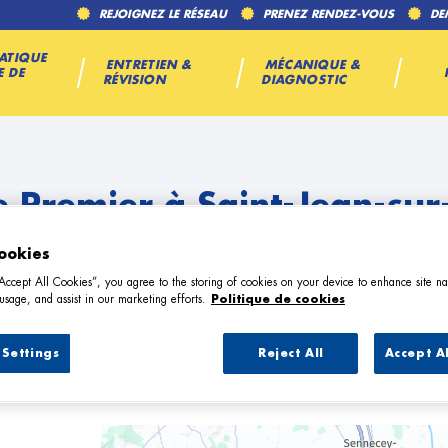
REJOIGNEZ LE RÉSEAU
PRENEZ RENDEZ-VOUS
DE
ATIQUE
ENTRETIEN &
MÉCANIQUE &
E DE
RÉVISION
DIAGNOSTIC
 Premier à Saint-Jean-su
ookies
e
“Accept All Cookies”, you agree to the storing of cookies on your device to enhance site na
usage, and assist in our marketing efforts.
Politique de cookies
Settings
Reject All
Accept A
arage Premier à Saint-Jean-sur-Reys