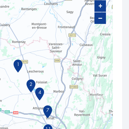
+
−
1
2
4
7