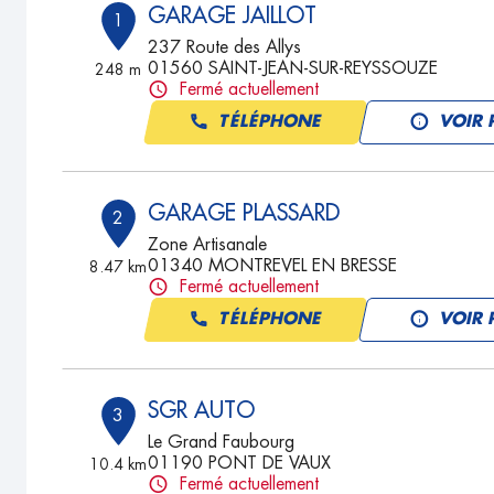
GARAGE JAILLOT
1
237 Route des Allys
01560 SAINT-JEAN-SUR-REYSSOUZE
248 m
Fermé actuellement
TÉLÉPHONE
VOIR 
GARAGE PLASSARD
2
Zone Artisanale
01340 MONTREVEL EN BRESSE
8.47 km
Fermé actuellement
TÉLÉPHONE
VOIR 
SGR AUTO
3
Le Grand Faubourg
01190 PONT DE VAUX
10.4 km
Fermé actuellement