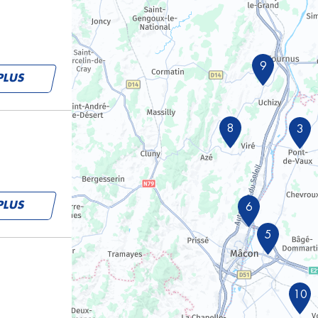
9
PLUS
8
3
PLUS
6
5
10