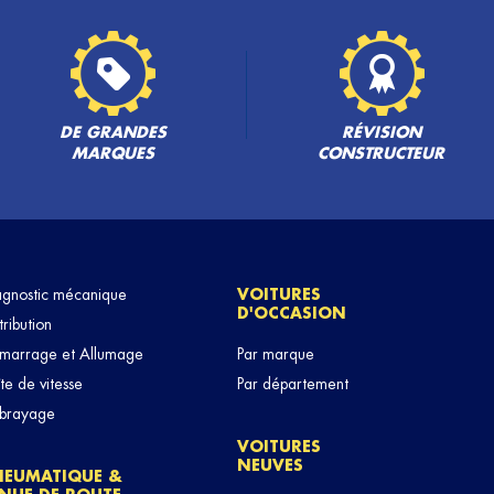
PLUS
DE GRANDES
RÉVISION
MARQUES
CONSTRUCTEUR
agnostic mécanique
VOITURES
D'OCCASION
PLUS
tribution
marrage et Allumage
Par marque
te de vitesse
Par département
brayage
VOITURES
NEUVES
NEUMATIQUE &