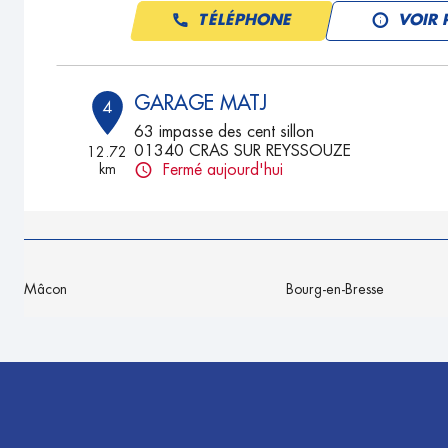
TÉLÉPHONE
VOIR 
GARAGE MATJ
4
63 impasse des cent sillon
01340 CRAS SUR REYSSOUZE
12.72
km
Fermé aujourd'hui
TÉLÉPHONE
VOIR 
GARAGE CLASSIC AUTO REPLONG
5
Mâcon
Bourg-en-Bresse
282 Route de Bourg
01750 REPLONGES
17.79
km
Fermé actuellement
TÉLÉPHONE
VOIR 