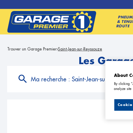
PNEUM
& TENU
ROUTE
Trouver un Garage Premier
Saint-Jean-sur-Reyssouze
Les Garage
About C
Ma recherche :
Saint-Jean-sur-Reyssouz
By clicking 
analyze site 
Cookie 
11 G