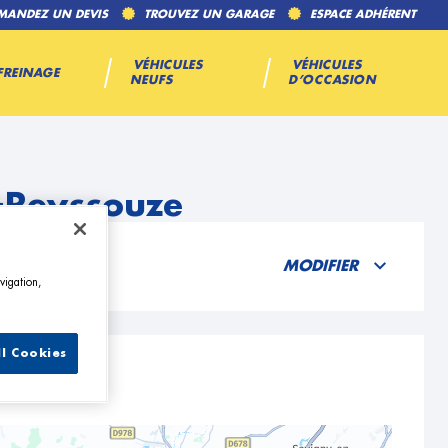
MANDEZ UN DEVIS
TROUVEZ UN GARAGE
ESPACE ADHÉRENT
VÉHICULES
VÉHICULES
FREINAGE
NEUFS
D’OCCASION
r-Reyssouze
MODIFIER
vigation,
ll Cookies
souze