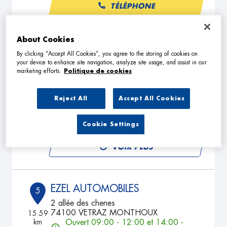
TÉLÉPHONE
VOIR PLUS
About Cookies
By clicking “Accept All Cookies”, you agree to the storing of cookies on
your device to enhance site navigation, analyze site usage, and assist in our
GARAGE FONTAINE
4
marketing efforts.
Politique de cookies
11 Rue de L'Europe
74100 AMBILLY
13.25
Reject All
Accept All Cookies
km
Ouvert 07:30 - 12:00 et 14:00 -
18:00
Cookie Settings
TÉLÉPHONE
VOIR PLUS
EZEL AUTOMOBILES
5
2 allée des chenes
74100 VETRAZ MONTHOUX
15.59
km
Ouvert 09:00 - 12:00 et 14:00 -