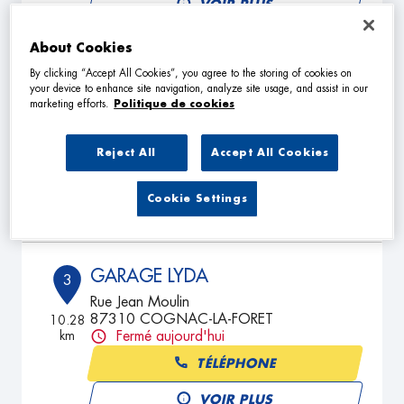
VOIR PLUS
About Cookies
By clicking “Accept All Cookies”, you agree to the storing of cookies on
NICOLAS SERVICES
2
your device to enhance site navigation, analyze site usage, and assist in our
10 Village de Beaulieu
marketing efforts.
Politique de cookies
16150 ETAGNAC
9.09
km
Fermé actuellement
Reject All
Accept All Cookies
TÉLÉPHONE
Cookie Settings
VOIR PLUS
GARAGE LYDA
3
Rue Jean Moulin
87310 COGNAC-LA-FORET
10.28
km
Fermé aujourd'hui
TÉLÉPHONE
VOIR PLUS