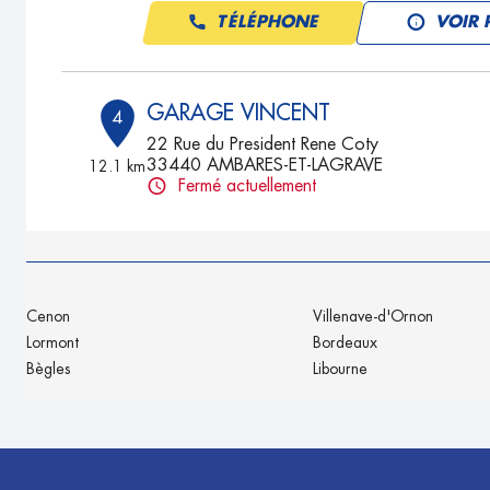
TÉLÉPHONE
VOIR 
GARAGE VINCENT
4
22 Rue du President Rene Coty
33440 AMBARES-ET-LAGRAVE
12.1 km
Fermé actuellement
TÉLÉPHONE
VOIR 
GARAGE MECAREP
5
Cenon
Villenave-d'Ornon
345 route de Cadillac
Lormont
Bordeaux
33240 ST ROMAIN LA VIRVEE
13.98
Bègles
Libourne
km
Fermé actuellement
TÉLÉPHONE
VOIR 