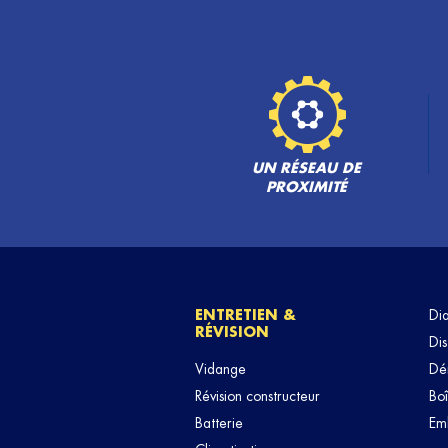
GARAGE KRIS AUTO
6
8 Chemin de Marot
33141 VILLEGOUGE
16.02
km
Fermé actuellement
TÉLÉPHONE
VOIR 
UN RÉSEAU DE
PROXIMITÉ
PROP' AUTO 33
7
3 Rue Vert Castel
33700 MERIGNAC
22.72
km
Fermé actuellement
TÉLÉPHONE
VOIR 
ENTRETIEN &
Di
RÉVISION
Dis
VROOM MECA 33
Vidange
Dé
8
Révision constructeur
Boî
2 Route de Mounic
33160 SAINT-AUBIN-DE-MEDOC
28.03
Batterie
Em
km
Fermé actuellement