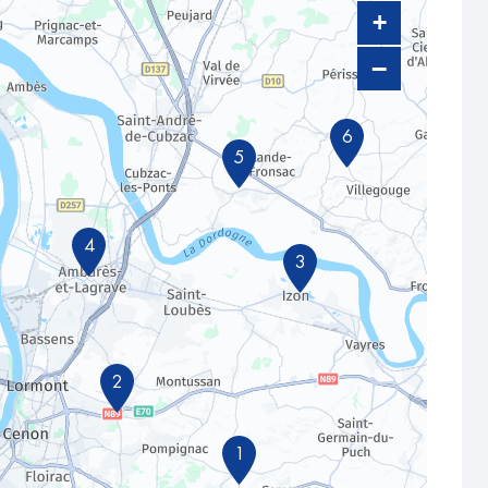
+
−
6
5
4
3
2
1