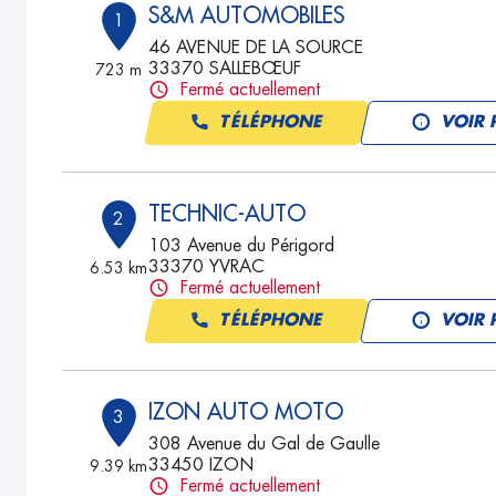
S&M AUTOMOBILES
1
46 AVENUE DE LA SOURCE
33370 SALLEBŒUF
723 m
Fermé actuellement
TÉLÉPHONE
VOIR 
TECHNIC-AUTO
2
103 Avenue du Périgord
33370 YVRAC
6.53 km
Fermé actuellement
TÉLÉPHONE
VOIR 
IZON AUTO MOTO
3
308 Avenue du Gal de Gaulle
33450 IZON
9.39 km
Fermé actuellement