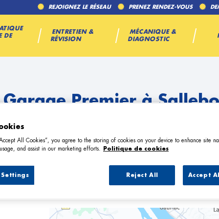
REJOIGNEZ LE RÉSEAU
PRENEZ RENDEZ-VOUS
DE
ATIQUE
ENTRETIEN &
MÉCANIQUE &
E DE
RÉVISION
DIAGNOSTIC
 Garage Premier à Salleb
ookies
“Accept All Cookies”, you agree to the storing of cookies on your device to enhance site na
usage, and assist in our marketing efforts.
Politique de cookies
Settings
Reject All
Accept A
8 Garage Premier à Salleboeuf