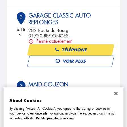
GARAGE CLASSIC AUTO
2
REPLONGES
6.18
282 Route de Bourg
km
01750 REPLONGES
Fermé actuellement
TÉLÉPHONE
VOIR PLUS
MAID.COUZON
3
49 Rue des Martins
71260 PERONNE
11.28
About Cookies
km
Fermé aujourd'hui
By clicking “Accept All Cookies”, you agree to the storing of cookies on
TÉLÉPHONE
your device to enhance site navigation, analyze site usage, and assist in our
marketing efforts.
Politique de cookies
VOIR PLUS