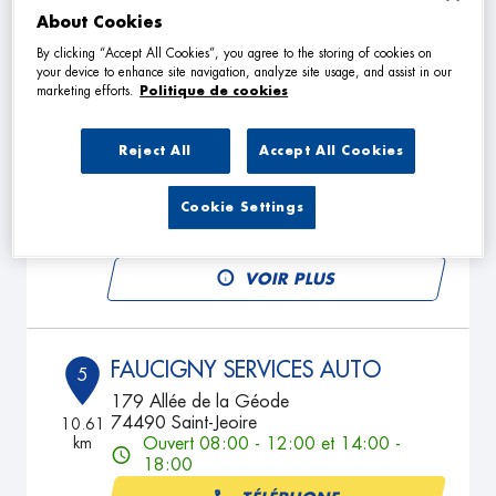
VOIR PLUS
About Cookies
By clicking “Accept All Cookies”, you agree to the storing of cookies on
your device to enhance site navigation, analyze site usage, and assist in our
marketing efforts.
Politique de cookies
DUMOULIN
4
1051 Route de la montagne
Reject All
Accept All Cookies
74440 MIEUSSY
8.82
km
Ouvert 08:00 - 12:00 et 13:30 -
18:00
Cookie Settings
TÉLÉPHONE
VOIR PLUS
FAUCIGNY SERVICES AUTO
5
179 Allée de la Géode
74490 Saint-Jeoire
10.61
km
Ouvert 08:00 - 12:00 et 14:00 -
18:00