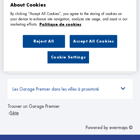
About Cookies
By clicking “Accept All Cookies”, you agree to the storing of cookies on
E.M.A BESSAN
2
your device to enhance site navigation, analyze site usage, and assist in our
marketing efforts.
Politique de cookies
Rue de la Tramontane
34550 BESSAN
22.29
km
Fermé aujourd'hui
Reject All
Accept All Cookies
TÉLÉPHONE
Cookie Settings
VOIR PLUS
Les Garage Premier dans les villes à proximité
Trouver un Garage Premier
Sète
Powered by
evermaps ©